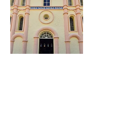
ÉGLISE
Église
de Salazie
Christophe DEVAUD
Architecte D.P.L.G.