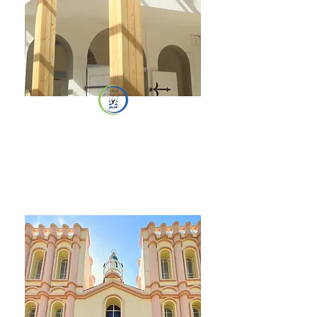
ÉGLISE
Église de
L'Étang-Salé-les-Hauts